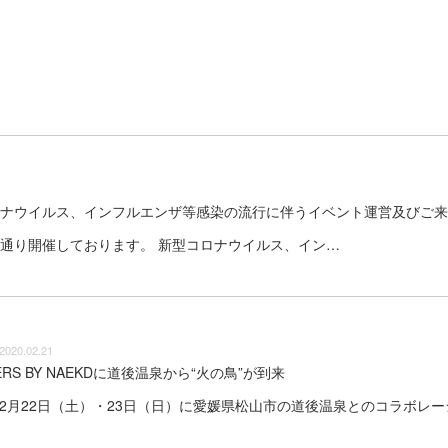
桜−】新型コロナウイルス、インフルエンザ等感染の流行に伴うイベント運営及びご
−」は、通常通り開催しております。 新型コロナウイルス、イン…
2020.02.21
ERS BY NAEKDに道後温泉から“火の鳥”が到来
0年2月22日（土）・23日（日）に愛媛県松山市の道後温泉とのコラボ