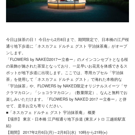
今日は抹茶の日！ 今日から2月8日まで、期間限定で、日本橋の江戸桜
通り地下歩道に「ネスカフェ ドルチェ グスト 宇治抹茶庵」がオープ
ンします。
「FLOWERS by NAKED2017ー立春ー」のメインコンセプトとなる桜
の装飾が施された茶室となっており、一足早いお花見を体感できるス
ポットが地下歩道に出現します。ここでは、専用カプセル「宇治抹
茶」を使用して「ネスカフェ ドルチェ グスト」で淹れた本格的な
「宇治抹茶」や、FLOWERS by NAKED限定オリジナルスイーツ「サ
クラマカロン」「ショコラマカロン」（数量限定）、なんと無料でお
楽しみいただけます。「FLOWERS by NAKED 2017 ー立春ー」と併
せて、是非お立ち寄りください。
■「ネスカフェ ドルチェ グスト 宇治抹茶庵」 概要
【場所】 東京・日本橋 江戸桜通り地下歩道 (東京メトロ 三越前駅直
結)
【期間】 2017年2月6日(月)～2月8日(水) 10時から21時(※)