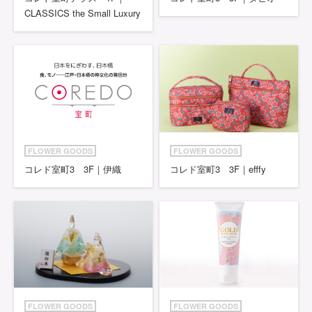
CLASSICS the Small Luxury
FLOWER GOODS
FLOWER GOODS
コレド室町3 3F｜伊織
コレド室町3 3F｜efffy
FLOWER GOODS
FLOWER GOODS