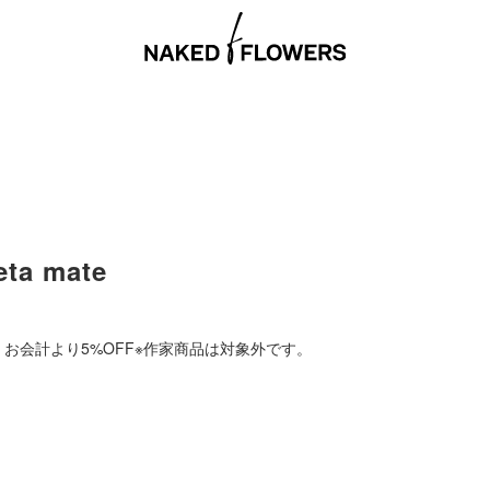
a mate
方、お会計より5%OFF※作家商品は対象外です。