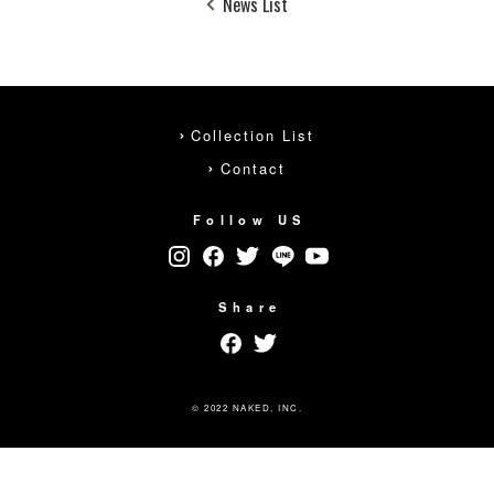
News List
Collection List
Contact
Follow US
Share
© 2022 NAKED, INC.