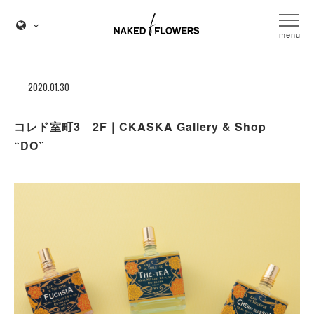
menu
2020.01.30
コレド室町3 2F｜CKASKA Gallery & Shop
“DO”