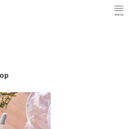
menu
hop