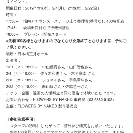
りイベント」
開催日程：2019/1/31(木)、2/4(月)、2/13(水)、2/22(金)
時間：
17:30～ 場内アナウンス・ステージ上で整理券(番号なし)100枚配布
17:45～ 会場出口付近で待機列整理
18:00～ プレゼント配布スタート
※先着100名様となりますのでなくなり次第終了となります旨、予めご
了承ください。
場所：日本橋三井ホール
出演者：
1/31（木）18:00～ 中山優貴さん・山口智也さん
2/4（月）18:00～ 佐々木和也さん・木全寛幸 さん
2/13（水）18:00～ シュネルさん・手島章斗さん
2/22（金）18:00～ 向山毅さん・佐脇慧一さん
チケット金額：通常の入場料金と同じ価格で体験いただけます。
お問い合わせ：FLOWERS BY NAKED 事務局（03-6380-9102）
主催：FLOWERS BY NAKED 製作委員会
［参加注意事項］
・スタッフの誘導にしたがって、整列及び鑑賞をお願いいたします。
・先着100名様となりますのでなくなり次第終了となります。また時