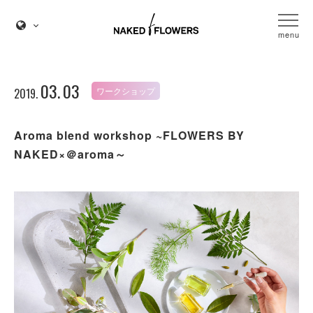
menu
03.
03
ワークショップ
2019.
Aroma blend workshop ~FLOWERS BY
NAKED×＠aroma～