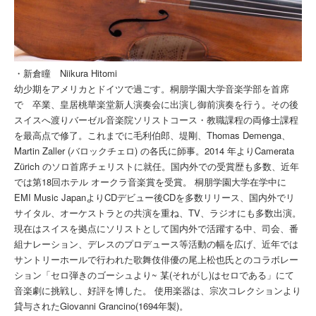
・新倉瞳 Niikura Hitomi
幼少期をアメリカとドイツで過ごす。桐朋学園大学音楽学部を首席
で゙卒業、皇居桃華楽堂新人演奏会に出演し御前演奏を行う。その後
スイスへ渡りバーゼル音楽院ソリストコース・教職課程の両修士課程
を最高点で修了。これまでに毛利伯郎、堤剛、Thomas Demenga、
Martin Zaller (バロックチェロ) の各氏に師事。2014 年よりCamerata
Zürich のソロ首席チェリストに就任。国内外での受賞歴も多数、近年
では第18回ホテル オークラ音楽賞を受賞。 桐朋学園大学在学中に
EMI Music JapanよりCDデビュー後CDを多数リリース、国内外でリ
サイタル、オーケストラとの共演を重ね、TV、ラジオにも多数出演。
現在はスイスを拠点にソリストとして国内外で活躍する中、司会、番
組ナレーション、デレスのプロデュース等活動の幅を広げ、近年では
サントリーホールで行われた歌舞伎俳優の尾上松也氏とのコラボレー
ション「セロ弾きのゴーシュより~ 某(それがし)はセロである」にて
音楽劇に挑戦し、好評を博した。 使用楽器は、宗次コレクションより
貸与されたGiovanni Grancino(1694年製)。