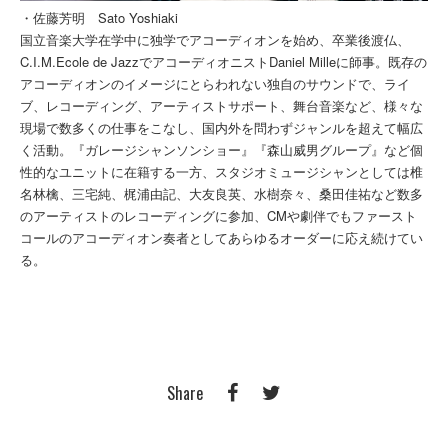
・佐藤芳明 Sato Yoshiaki
国立音楽大学在学中に独学でアコーディオンを始め、卒業後渡仏、
C.I.M.Ecole de JazzでアコーディオニストDaniel Milleに師事。既存の
アコーディオンのイメージにとらわれない独自のサウンドで、ライ
ブ、レコーディング、アーティストサポート、舞台音楽など、様々な
現場で数多くの仕事をこなし、国内外を問わずジャンルを超えて幅広
く活動。『ガレージシャンソンショー』『森山威男グループ』など個
性的なユニットに在籍する一方、スタジオミュージシャンとしては椎
名林檎、三宅純、梶浦由記、大友良英、水樹奈々、桑田佳祐など数多
のアーティストのレコーディングに参加、CMや劇伴でもファースト
コールのアコーディオン奏者としてあらゆるオーダーに応え続けてい
る。
Share